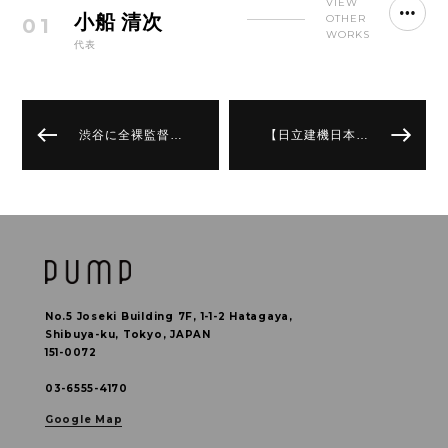
VIEW
小船 清次
OTHER
01
WORKS
代表
渋谷に全裸監督…
【日立建機日本…
No.5 Joseki Building 7F, 1-1-2 Hatagaya,
Shibuya-ku, Tokyo, JAPAN
151-0072
03-6555-4170
Google Map