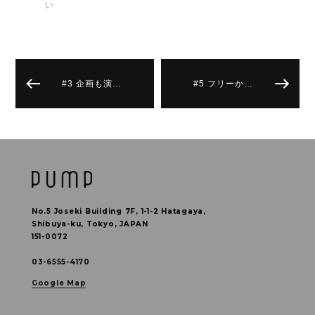
い
#3 企画も演…
#5 フリーか…
No.5 Joseki Building 7F, 1-1-2 Hatagaya,
Shibuya-ku, Tokyo, JAPAN
151-0072
03-6555-4170
Google Map