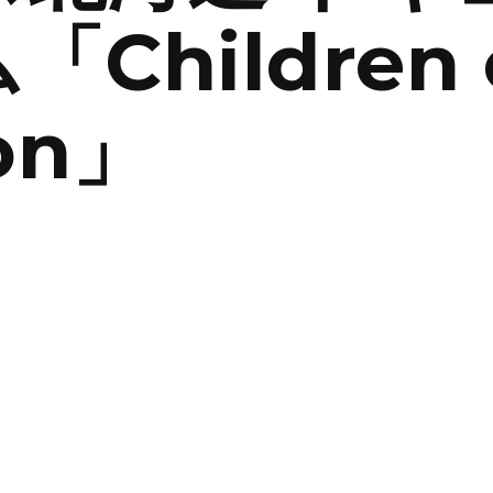
hildren o
ion」