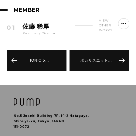
MEMBER
VIEW
佐藤 稀厚
OTHER
01
WORKS
Producer / Director
IONIQ 5…
ポカリスエット…
No.5 Joseki Building 7F, 1-1-2 Hatagaya,
Shibuya-ku, Tokyo, JAPAN
151-0072