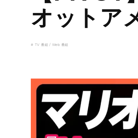
オットア
# TV 番組 / Web 番組