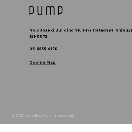
No.5 Joseki Building 7F, 1-1-2 Hatagaya,
Shibuy
151-0072
03-6555-4170
Google Map
© 2026 pump Inc. All rights reserved.