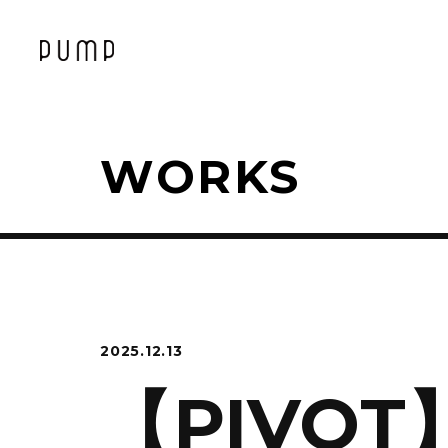
WORKS
2025.12.13
【PIVOT】