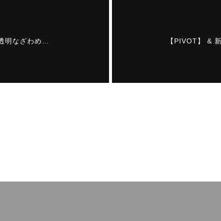
像「透明なざわめ…
【PIVOT】 