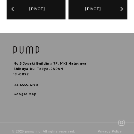
【PIVOT】…
【PIVOT】…
No.5 Joseki Building 7F, 1-1-2 Hatagaya,
Shibuya-ku, Tokyo, JAPAN
151-0072
03-6555-4170
Google Map
© 2026 pump Inc. All rights reserved.
Privacy Policy