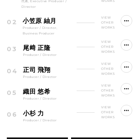
WORKS
代表, Executive Producer /
Director
VIEW
小笠原 紬月
02
OTHER
WORKS
Producer / Director,
Business Producer
VIEW
尾﨑 正隆
OTHER
03
WORKS
Producer / Director
VIEW
正司 飛翔
OTHER
04
WORKS
Producer / Director
VIEW
織田 悠希
OTHER
05
WORKS
Producer / Director
VIEW
小杉 力
OTHER
06
WORKS
Producer / Director