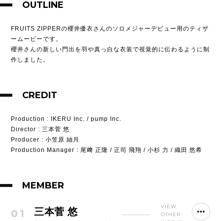
OUTLINE
FRUITS ZIPPERの櫻井優衣さんのソロメジャーデビュー用のティザ
ームービーです。
櫻井さんの新しい門出を羽や真っ白な衣装で視覚的に伝わるように制
作しました。
CREDIT
Production
: IKERU Inc. / pump Inc.
Director
: 三本菅 悠
Producer
: 小笠原 紬月
Production Manager
: 尾﨑 正隆 / 正司 飛翔 / 小杉 力 / 織田 悠希
MEMBER
VIEW
三本菅 悠
01
OTHER