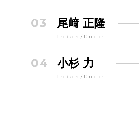
03
尾﨑 正隆
Producer / Director
04
小杉 力
Producer / Director