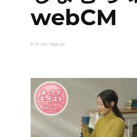
webCM
# TV CM / Web CM