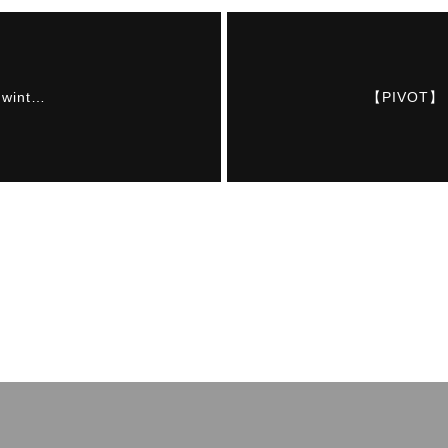
5 wint…
【PIVOT】